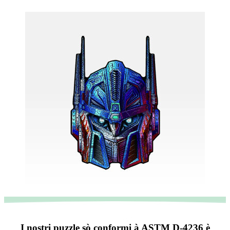
I nostri puzzle sò conformi à ASTM D-4236 è