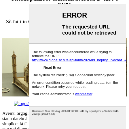
EN71
Sò fatti in Cina, ma consegnati induve ci sò dilettanti di
mudele !
Avemu orgogliu di furnisce un serviziu eccezziunale à i clienti è
stanu daretu à i prudutti chì vendemu.U nostru scopu in Nosto hè
simplice: fà fà affari cun noi cusì piacevule chì aspettate di fà affari
cun noi di novu.