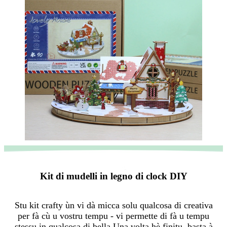
Kit di mudelli in legno di clock DIY
Stu kit crafty ùn vi dà micca solu qualcosa di creativa
per fà cù u vostru tempu - vi permette di fà u tempu
stessu in qualcosa di bella.Una volta hè finitu, basta à