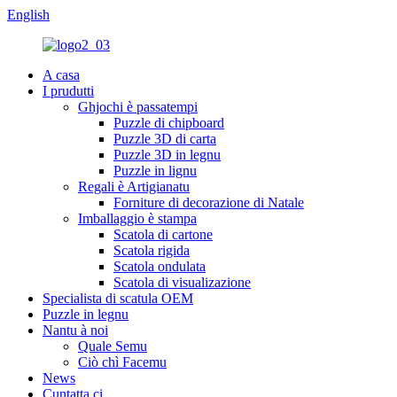
English
A casa
I prudutti
Ghjochi è passatempi
Puzzle di chipboard
Puzzle 3D di carta
Puzzle 3D in legnu
Puzzle in lignu
Regali è Artigianatu
Forniture di decorazione di Natale
Imballaggio è stampa
Scatola di cartone
Scatola rigida
Scatola ondulata
Scatola di visualizazione
Specialista di scatula OEM
Puzzle in legnu
Nantu à noi
Quale Semu
Ciò chì Facemu
News
Cuntatta ci